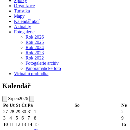
Spolky
Organizace
Turistika
Mapy
Kalendář akcí
Aktuality
Fotogalerie
Rok 2026
Rok 2025
Rok 2024
Rok 2023
Rok 2022
Fotogalerie archiv
Panoramatické foto
Virtuální prohlídka
Kalendář
Srpen
2026
Po
Út
St
Čt
Pá
So
Ne
27
28
29
30
31
1
2
3
4
5
6
7
8
9
10
11
12
13
14
15
16