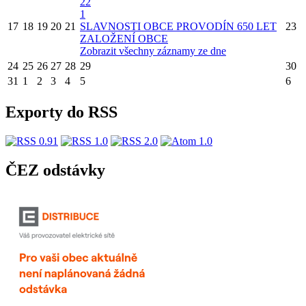
22
1
17
18
19
20
21
SLAVNOSTI OBCE PROVODÍN 650 LET
23
ZALOŽENÍ OBCE
Zobrazit všechny záznamy ze dne
24
25
26
27
28
29
30
31
1
2
3
4
5
6
Exporty do RSS
ČEZ odstávky