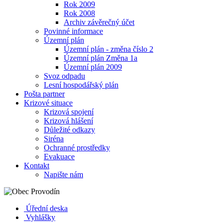
Rok 2009
Rok 2008
Archiv závěrečný účet
Povinné informace
Územní plán
Územní plán - změna číslo 2
Územní plán Změna 1a
Územní plán 2009
Svoz odpadu
Lesní hospodářský plán
Pošta partner
Krizové situace
Krizová spojení
Krizová hlášení
Důležité odkazy
Siréna
Ochranné prostředky
Evakuace
Kontakt
Napište nám
Úřední deska
Vyhlášky