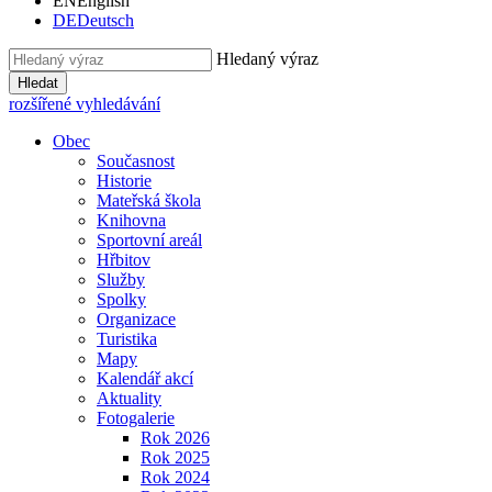
EN
English
DE
Deutsch
Hledaný výraz
Hledat
rozšířené vyhledávání
Obec
Současnost
Historie
Mateřská škola
Knihovna
Sportovní areál
Hřbitov
Služby
Spolky
Organizace
Turistika
Mapy
Kalendář akcí
Aktuality
Fotogalerie
Rok 2026
Rok 2025
Rok 2024