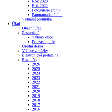
Rok 2023
Rok 2022
Fotogalerie archiv
Panoramatické foto
Virtuální prohlídka
Úřad
Obecní úřad
Zastupitelé
Výbory obce
Pro zastupitele
Úřední deska
Veřejné zakázky
Elektronická podatelna
Rozpočty
2026
2025
2024
2023
2022
2021
2020
2019
2018
2017
2016