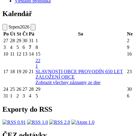
Virtuální prohlídka
Kalendář
Srpen
2026
Po
Út
St
Čt
Pá
So
Ne
27
28
29
30
31
1
2
3
4
5
6
7
8
9
10
11
12
13
14
15
16
22
1
17
18
19
20
21
SLAVNOSTI OBCE PROVODÍN 650 LET
23
ZALOŽENÍ OBCE
Zobrazit všechny záznamy ze dne
24
25
26
27
28
29
30
31
1
2
3
4
5
6
Exporty do RSS
ČEZ odstávky