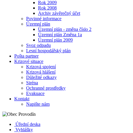
Rok 2009
Rok 2008
Archiv závěrečný účet
Povinné informace
Územní plán
Územní plán - změna číslo 2
Územní plán Změna 1a
Územní plán 2009
Svoz odpadu
Lesní hospodářský plán
Pošta partner
Krizové situace
Krizová spojení
Krizová hlášení
Důležité odkazy
Siréna
Ochranné prostředky
Evakuace
Kontakt
Napište nám
Úřední deska
Vyhlášky