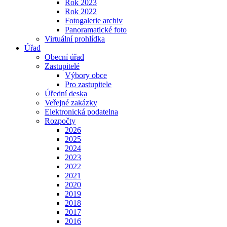
Rok 2023
Rok 2022
Fotogalerie archiv
Panoramatické foto
Virtuální prohlídka
Úřad
Obecní úřad
Zastupitelé
Výbory obce
Pro zastupitele
Úřední deska
Veřejné zakázky
Elektronická podatelna
Rozpočty
2026
2025
2024
2023
2022
2021
2020
2019
2018
2017
2016