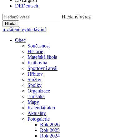
EN
English
DE
Deutsch
Hledaný výraz
Hledat
rozšířené vyhledávání
Obec
Současnost
Historie
Mateřská škola
Knihovna
Sportovní areál
Hřbitov
Služby
Spolky
Organizace
Turistika
Mapy
Kalendář akcí
Aktuality
Fotogalerie
Rok 2026
Rok 2025
Rok 2024