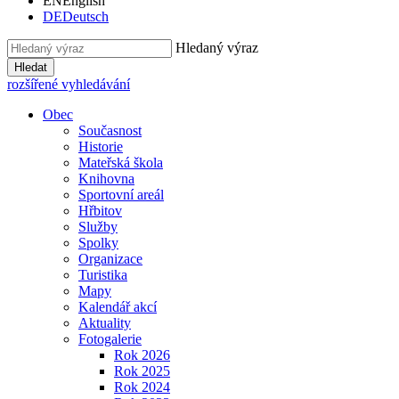
EN
English
DE
Deutsch
Hledaný výraz
Hledat
rozšířené vyhledávání
Obec
Současnost
Historie
Mateřská škola
Knihovna
Sportovní areál
Hřbitov
Služby
Spolky
Organizace
Turistika
Mapy
Kalendář akcí
Aktuality
Fotogalerie
Rok 2026
Rok 2025
Rok 2024