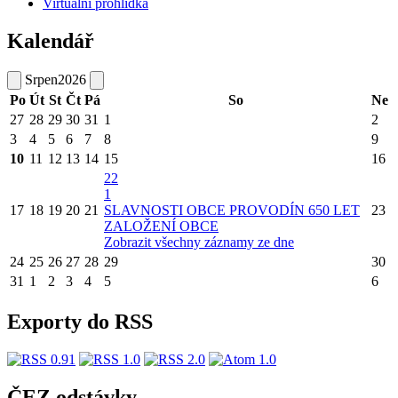
Virtuální prohlídka
Kalendář
Srpen
2026
Po
Út
St
Čt
Pá
So
Ne
27
28
29
30
31
1
2
3
4
5
6
7
8
9
10
11
12
13
14
15
16
22
1
17
18
19
20
21
SLAVNOSTI OBCE PROVODÍN 650 LET
23
ZALOŽENÍ OBCE
Zobrazit všechny záznamy ze dne
24
25
26
27
28
29
30
31
1
2
3
4
5
6
Exporty do RSS
ČEZ odstávky