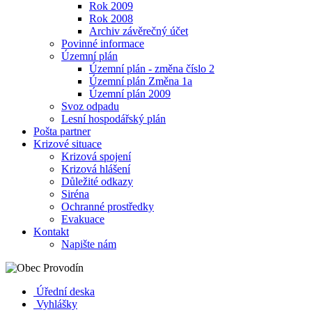
Rok 2009
Rok 2008
Archiv závěrečný účet
Povinné informace
Územní plán
Územní plán - změna číslo 2
Územní plán Změna 1a
Územní plán 2009
Svoz odpadu
Lesní hospodářský plán
Pošta partner
Krizové situace
Krizová spojení
Krizová hlášení
Důležité odkazy
Siréna
Ochranné prostředky
Evakuace
Kontakt
Napište nám
Úřední deska
Vyhlášky