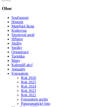
Obec
Současnost
Historie
Mateřská škola
Knihovna
Sportovní areál
Hřbitov
Služby
Spolky
Organizace
Turistika
Mapy
Kalendář akcí
Aktuality
Fotogalerie
Rok 2026
Rok 2025
Rok 2024
Rok 2023
Rok 2022
Fotogalerie archiv
Panoramatické foto