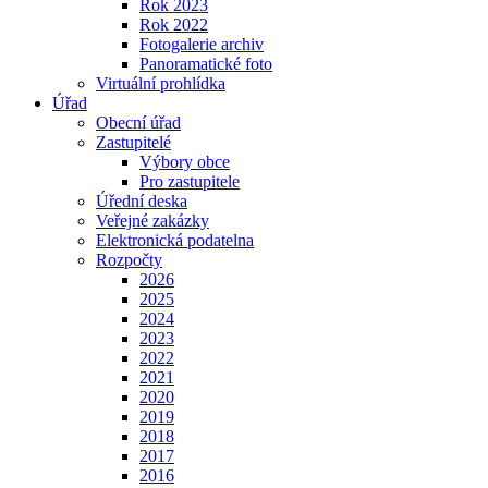
Rok 2023
Rok 2022
Fotogalerie archiv
Panoramatické foto
Virtuální prohlídka
Úřad
Obecní úřad
Zastupitelé
Výbory obce
Pro zastupitele
Úřední deska
Veřejné zakázky
Elektronická podatelna
Rozpočty
2026
2025
2024
2023
2022
2021
2020
2019
2018
2017
2016