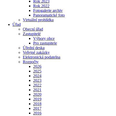
Rok 2023
Rok 2022
Fotogalerie archiv
Panoramatické foto
Virtuální prohlídka
Úřad
Obecní úřad
Zastupitelé
Výbory obce
Pro zastupitele
Úřední deska
Veřejné zakázky
Elektronická podatelna
Rozpočty
2026
2025
2024
2023
2022
2021
2020
2019
2018
2017
2016