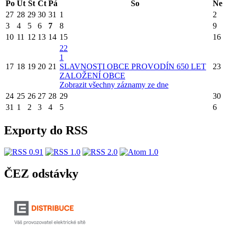
Po
Út
St
Čt
Pá
So
Ne
27
28
29
30
31
1
2
3
4
5
6
7
8
9
10
11
12
13
14
15
16
22
1
17
18
19
20
21
SLAVNOSTI OBCE PROVODÍN 650 LET
23
ZALOŽENÍ OBCE
Zobrazit všechny záznamy ze dne
24
25
26
27
28
29
30
31
1
2
3
4
5
6
Exporty do RSS
ČEZ odstávky