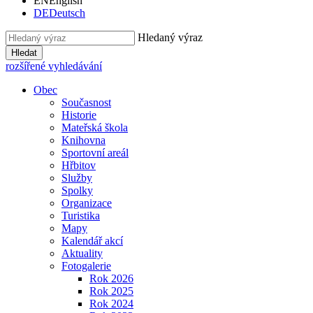
EN
English
DE
Deutsch
Hledaný výraz
Hledat
rozšířené vyhledávání
Obec
Současnost
Historie
Mateřská škola
Knihovna
Sportovní areál
Hřbitov
Služby
Spolky
Organizace
Turistika
Mapy
Kalendář akcí
Aktuality
Fotogalerie
Rok 2026
Rok 2025
Rok 2024