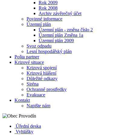
Rok 2009
Rok 2008
Archiv závěrečný účet
Povinné informace
Územní plán
Územní plán - změna číslo 2
Územní plán Změna 1a
Územní plán 2009
Svoz odpadu
Lesní hospodářský plán
Pošta partner
Krizové situace
Krizová spojení
Krizová hlášení
Důležité odkazy
Siréna
Ochranné prostředky
Evakuace
Kontakt
Napište nám
Úřední deska
Vyhlášky