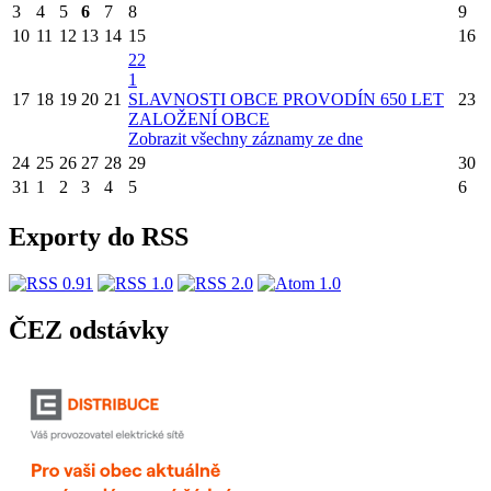
3
4
5
6
7
8
9
10
11
12
13
14
15
16
22
1
17
18
19
20
21
SLAVNOSTI OBCE PROVODÍN 650 LET
23
ZALOŽENÍ OBCE
Zobrazit všechny záznamy ze dne
24
25
26
27
28
29
30
31
1
2
3
4
5
6
Exporty do RSS
ČEZ odstávky