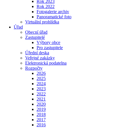
Rok 2023
Rok 2022
Fotogalerie archiv
Panoramatické foto
Virtuální prohlídka
Úřad
Obecní úřad
Zastupitelé
Výbory obce
Pro zastupitele
Úřední deska
Veřejné zakázky
Elektronická podatelna
Rozpočty
2026
2025
2024
2023
2022
2021
2020
2019
2018
2017
2016