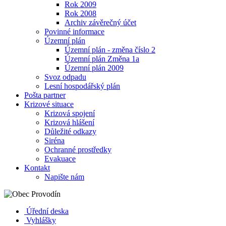
Rok 2009
Rok 2008
Archiv závěrečný účet
Povinné informace
Územní plán
Územní plán - změna číslo 2
Územní plán Změna 1a
Územní plán 2009
Svoz odpadu
Lesní hospodářský plán
Pošta partner
Krizové situace
Krizová spojení
Krizová hlášení
Důležité odkazy
Siréna
Ochranné prostředky
Evakuace
Kontakt
Napište nám
Úřední deska
Vyhlášky