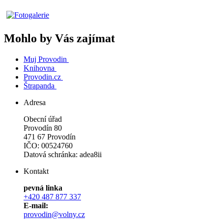
Mohlo by Vás zajímat
Muj Provodin
Knihovna
Provodin.cz
Štrapanda
Adresa
Obecní úřad
Provodín 80
471 67 Provodín
IČO: 00524760
Datová schránka: adea8ii
Kontakt
pevná linka
+420 487 877 337
E-mail:
provodin@volny.cz