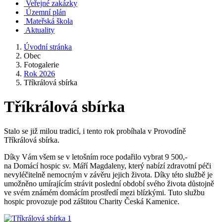
Veřejné zakázky
Územní plán
Mateřská škola
Aktuality
Úvodní stránka
Obec
Fotogalerie
Rok 2026
Tříkrálová sbírka
Tříkrálová sbírka
Stalo se již milou tradicí, i tento rok probíhala v Provodíně
Tříkrálová sbírka.
Díky Vám všem se v letošním roce podařilo vybrat 9 500,-
na Domácí hospic sv. Máří Magdaleny, který nabízí zdravotní péči
nevyléčitelně nemocným v závěru jejich života. Díky této službě je
umožněno umírajícím strávit poslední období svého života důstojně
ve svém známém domácím prostředí mezi blízkými. Tuto službu
hospic provozuje pod záštitou Charity Česká Kamenice.