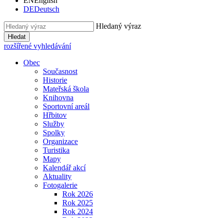
EN
English
DE
Deutsch
Hledaný výraz
Hledat
rozšířené vyhledávání
Obec
Současnost
Historie
Mateřská škola
Knihovna
Sportovní areál
Hřbitov
Služby
Spolky
Organizace
Turistika
Mapy
Kalendář akcí
Aktuality
Fotogalerie
Rok 2026
Rok 2025
Rok 2024