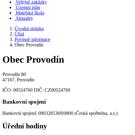
Veřejné zakázky
Územní plán
Mateřská škola
Aktuality
Úvodní stránka
Úřad
Povinné informace
Obec Provodín
Obec Provodín
Provodín 80
47167, Provodín
IČO:
00524760
DIČ:
CZ00524760
Bankovní spojení
Bankovní spojení: 0903285369/0800 (Česká spořitelna, a.s.)
Úřední hodiny