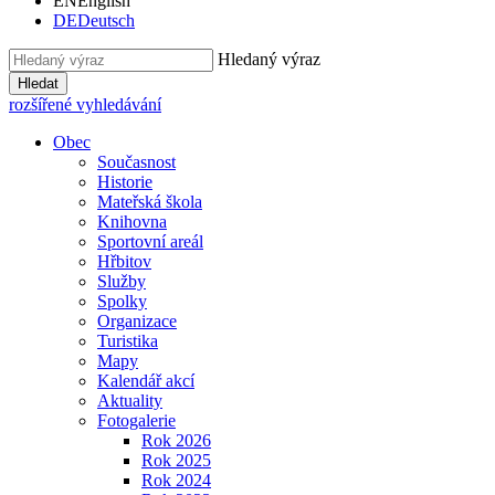
EN
English
DE
Deutsch
Hledaný výraz
Hledat
rozšířené vyhledávání
Obec
Současnost
Historie
Mateřská škola
Knihovna
Sportovní areál
Hřbitov
Služby
Spolky
Organizace
Turistika
Mapy
Kalendář akcí
Aktuality
Fotogalerie
Rok 2026
Rok 2025
Rok 2024