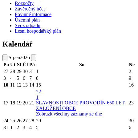
Rozpočty
Závěrečný účet
Povinné informace
Územní plán
Svoz odpadu
Lesní hospodářský plán
Kalendář
Srpen
2026
Po
Út
St
Čt
Pá
So
Ne
27
28
29
30
31
1
2
3
4
5
6
7
8
9
10
11
12
13
14
15
16
22
1
17
18
19
20
21
SLAVNOSTI OBCE PROVODÍN 650 LET
23
ZALOŽENÍ OBCE
Zobrazit všechny záznamy ze dne
24
25
26
27
28
29
30
31
1
2
3
4
5
6