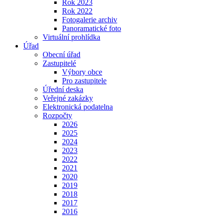
Rok 2023
Rok 2022
Fotogalerie archiv
Panoramatické foto
Virtuální prohlídka
Úřad
Obecní úřad
Zastupitelé
Výbory obce
Pro zastupitele
Úřední deska
Veřejné zakázky
Elektronická podatelna
Rozpočty
2026
2025
2024
2023
2022
2021
2020
2019
2018
2017
2016