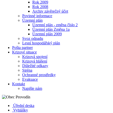
Rok 2009
Rok 2008
Archiv závěrečný účet
Povinné informace
Územní plán
Územní plán - změna číslo 2
Územní plán Změna 1a
Územní plán 2009
Svoz odpadu
Lesní hospodářský plán
Pošta partner
Krizové situace
Krizová spojení
Krizová hlášení
Důležité odkazy
Siréna
Ochranné prostředky
Evakuace
Kontakt
Napište nám
Úřední deska
Vyhlášky